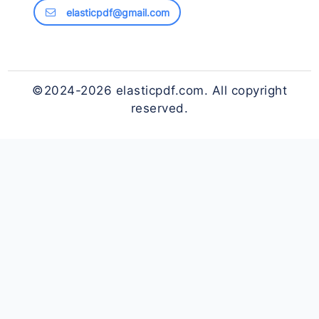
Blog
Get in touch
WhatsApp: +86 18385537403
电话/微信：18385537403
elasticpdf@gmail.com
©2024-2026 elasticpdf.com. All copyright
reserved.