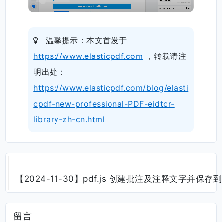
文双语
温馨提示：本文首发于
https://www.elasticpdf.com
，转载请注
明出处：
https://www.elasticpdf.com/blog/elasti
cpdf-new-professional-PDF-eidtor-
library-zh-cn.html