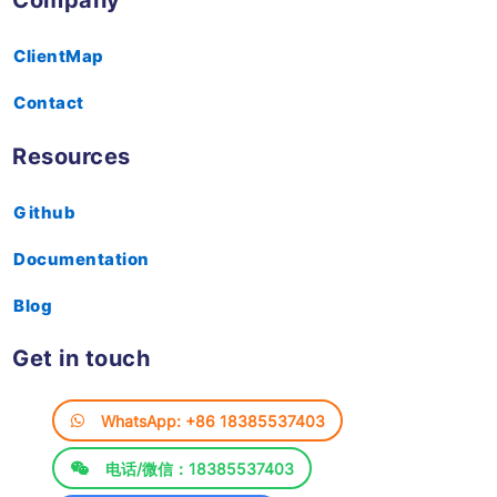
Product
5-brush.mp4
Demo
6-add-text.mp4
Pricing
7-polygon.mp4
Home
8-hyperlink.mp4
9-eraser.mp4
Company
10-undo-redo.mp4
ClientMap
11-output-input-annotation.mp4
Contact
12-connect-line-language.mp4
Resources
Github
Documentation