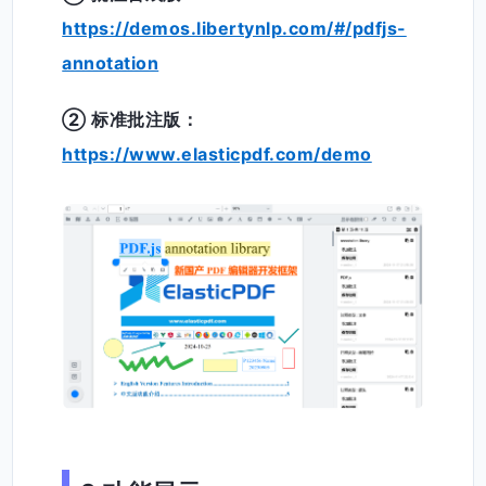
https://demos.libertynlp.com/#/pdfjs-
annotation
② 标准批注版：
https://www.elasticpdf.com/demo